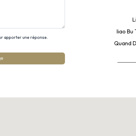
L
liao Bu
ur apporter une réponse.
Quand Do
ge