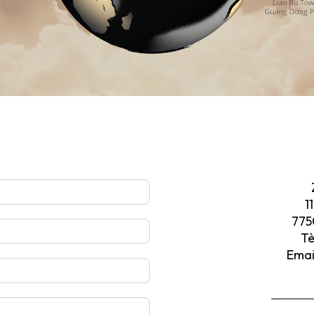
1
775
Tè
Emai