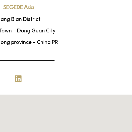
SEGEDE Asia
iang Bian District
 Town – Dong Guan City
ng province – China PR