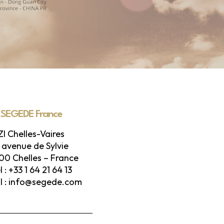
SEGEDE France
ZI Chelles-Vaires
1 avenue de Sylvie
00 Chelles – France
l : +33 1 64 21 64 13
l : info@segede.com