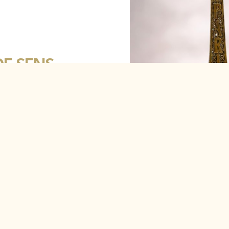
DE SENS
al renforce la
n série, conçues